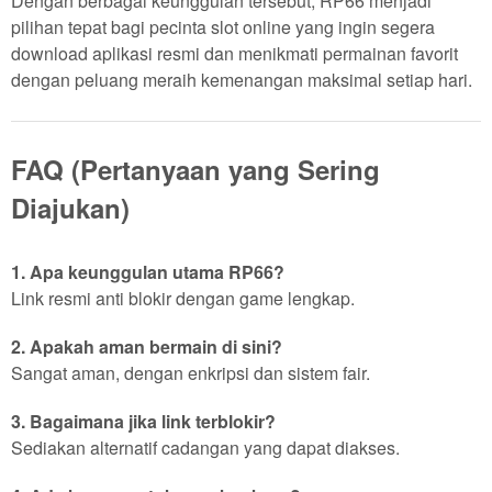
Dengan berbagai keunggulan tersebut, RP66 menjadi
pilihan tepat bagi pecinta slot online yang ingin segera
download aplikasi resmi dan menikmati permainan favorit
dengan peluang meraih kemenangan maksimal setiap hari.
FAQ (Pertanyaan yang Sering
Diajukan)
1. Apa keunggulan utama RP66?
Link resmi anti blokir dengan game lengkap.
2. Apakah aman bermain di sini?
Sangat aman, dengan enkripsi dan sistem fair.
3. Bagaimana jika link terblokir?
Sediakan alternatif cadangan yang dapat diakses.