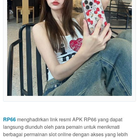
RP66
menghadirkan link resmi APK RP66 yang dapat
langsung diunduh oleh para pemain untuk menikmati
berbagai permainan slot online dengan akses yang lebih