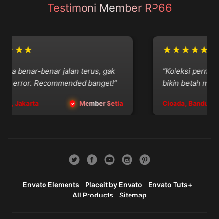
Testimoni Member RP66
★★★★
★★★★★
nya benar-benar jalan terus, gak
“Koleksi permain
ah error. Recommended banget!”
bikin betah main 
wa, Jakarta
Member Setia
Cioada, Bandung
Envato Elements
Placeit by Envato
Envato Tuts+
All Products
Sitemap