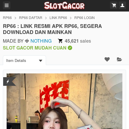
RP66
RP66 DAFTAR
LINK RP66
RP66 LOGIN
RP66 : LINK RESMI APK RP66, SEGERA
DOWNLOAD DAN MAINKAN
MADE BY 🍓
NOTHING
45,621
sales
SLOT GACOR MUDAH CUAN
Item Details