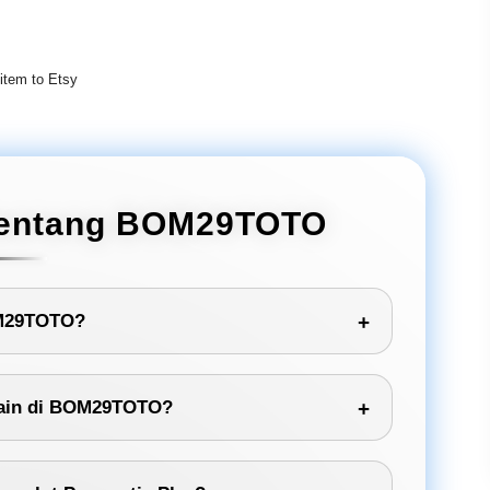
 item to Etsy
Tentang BOM29TOTO
OM29TOTO?
main di BOM29TOTO?