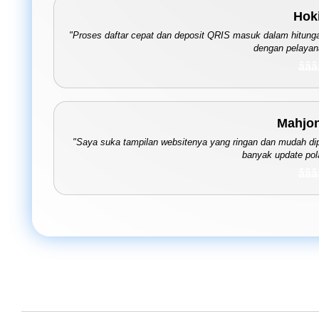
Hok
"Proses daftar cepat dan deposit QRIS masuk dalam hitunga
dengan pelayana
â­â­â­
Mahjo
"Saya suka tampilan websitenya yang ringan dan mudah dipak
banyak update pola
â­â­â­