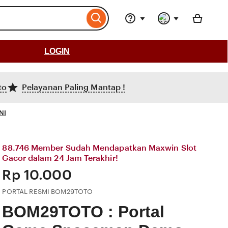
LOGIN
to
Pelayanan Paling Mantap !
NI
88.746 Member Sudah Mendapatkan Maxwin Slot
Gacor dalam 24 Jam Terakhir!
Price:
Rp 10.000
PORTAL RESMI BOM29TOTO
BOM29TOTO : Portal