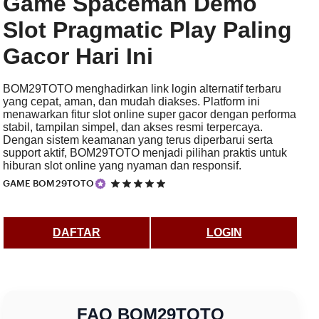
Game Spaceman Demo
Slot Pragmatic Play Paling
Gacor Hari Ini
BOM29TOTO menghadirkan link login alternatif terbaru
yang cepat, aman, dan mudah diakses. Platform ini
menawarkan fitur slot online super gacor dengan performa
stabil, tampilan simpel, dan akses resmi terpercaya.
Dengan sistem keamanan yang terus diperbarui serta
support aktif, BOM29TOTO menjadi pilihan praktis untuk
hiburan slot online yang nyaman dan responsif.
5
GAME BOM29TOTO
out
of
5
DAFTAR
LOGIN
stars
FAQ BOM29TOTO