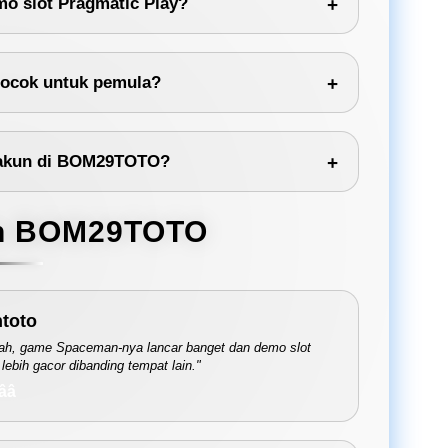
mo slot Pragmatic Play?
ocok untuk pemula?
r akun di BOM29TOTO?
in BOM29TOTO
toto
ah, game Spaceman-nya lancar banget dan demo slot
ebih gacor dibanding tempat lain."
â­â­